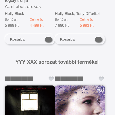
fogoly trónja
Az elrabolt örökös
Holly Black
Holly Black, Tony DiTerlizzi
Borító ár:
Online ár:
Borító ár:
Online ár:
5 999 Ft
4 499 Ft
7 990 Ft
5 993 Ft
Kosárba
Kosárba
YYY XXX sorozat további termékei