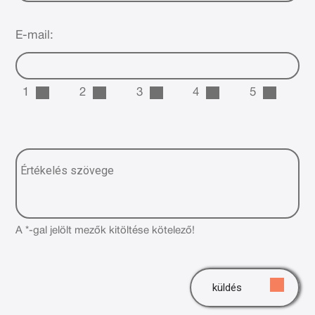
E-mail:
1
2
3
4
5
A *-gal jelölt mezők kitöltése kötelező!
küldés