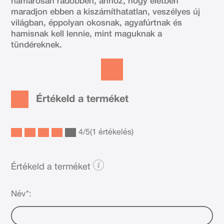
hamarosan rádöbben, ahhoz, hogy életben
maradjon ebben a kiszámíthatatlan, veszélyes új
világban, éppolyan okosnak, agyafúrtnak és
hamisnak kell lennie, mint maguknak a
tündéreknek.
Értékeld a terméket
4
/
5
(1 értékelés)
Értékeld a terméket
Név*: