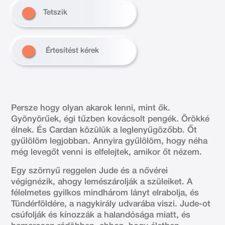
Tetszik
Értesítést kérek
Persze hogy olyan akarok lenni, mint ők.
Gyönyörűek, égi tűzben kovácsolt pengék. Örökké
élnek. És Cardan közülük a leglenyűgözőbb. Őt
gyűlölöm legjobban. Annyira gyűlölöm, hogy néha
még levegőt venni is elfelejtek, amikor őt nézem.
Egy szörnyű reggelen Jude és a nővérei
végignézik, ahogy lemészárolják a szüleiket. A
félelmetes gyilkos mindhárom lányt elrabolja, és
Tündérföldére, a nagykirály udvarába viszi. Jude-ot
csúfolják és kínozzák a halandósága miatt, és