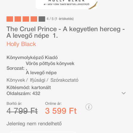
4 / 5 (1
értékelés
)
The Cruel Prince - A kegyetlen herceg -
A levegő népe 1.
Holly Black
Könyvmolyképző Kiadó
Vörös pöttyös könyvek
,
Sorozat:
A levegő népe
Könyvek
/
Ifjúsági
/
Szórakoztató
Kötésmód:
kartonált
Oldalszám:
432
Borító ár:
Online ár:
4 799 Ft
3 599 Ft
Jelenleg nem rendelhető