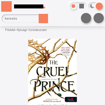
Főoldal
Ifjúsági
Szórakoztató