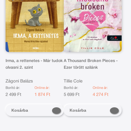
Irma, a rettenetes - Már tudok
A Thousand Broken Pieces -
olvasni 2. szint
Ezer törött szilánk
Zágoni Balázs
Tillie Cole
Borító ár:
Online ár:
Borító ár:
Online ár:
2 499 Ft
1 874 Ft
5 699 Ft
4 274 Ft
Kosárba
Kosárba