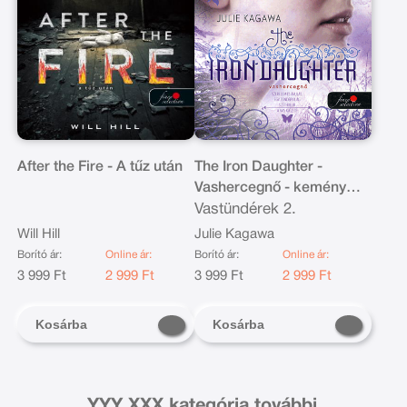
After the Fire - A tűz után
The Iron Daughter -
Vashercegnő - kemény
kötés
Vastündérek 2.
Will Hill
Julie Kagawa
Borító ár:
Online ár:
Borító ár:
Online ár:
3 999 Ft
2 999 Ft
3 999 Ft
2 999 Ft
Kosárba
Kosárba
YYY XXX kategória további