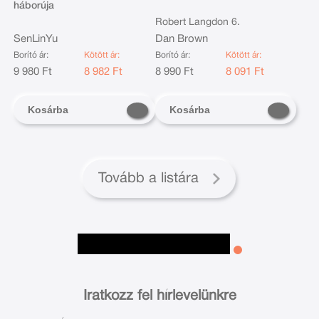
háborúja
Robert Langdon 6.
SenLinYu
Dan Brown
Borító ár:
Kötött ár:
Borító ár:
Kötött ár:
9 980 Ft
8 982 Ft
8 990 Ft
8 091 Ft
Kosárba
Kosárba
Tovább a listára
Iratkozz fel hírlevelünkre