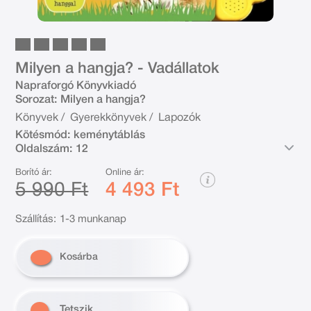
Milyen a hangja? - Vadállatok
Napraforgó Könyvkiadó
Sorozat:
Milyen a hangja?
Könyvek
/
Gyerekkönyvek
/
Lapozók
Kötésmód:
keménytáblás
Oldalszám:
12
Borító ár:
Online ár:
5 990 Ft
4 493 Ft
Szállítás:
1-3 munkanap
Kosárba
Tetszik