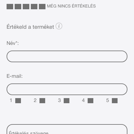
MÉG NINCS ÉRTÉKELÉS
Értékeld a terméket
Név*:
E-mail:
1
2
3
4
5