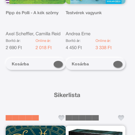
Pipp és Polli - A kék szörny
Testvérek vagyunk
Axel Scheffler, Camilla Reid
Andrea Erne
Borító ár:
Online ár:
Borító ár:
Online ár:
2 690 Ft
2 018 Ft
4 450 Ft
3 338 Ft
Kosárba
Kosárba
Sikerlista