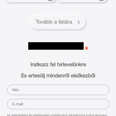
Tovább a listára
Iratkozz fel hírlevelünkre
És értesülj mindenről elsőkézből
Az adatvédelmi és adatkezelési szabályzatot ide kattintva tudod elolvasni.