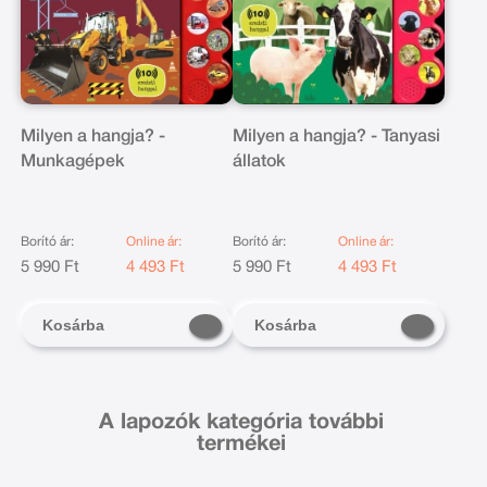
Milyen a hangja? -
Milyen a hangja? - Tanyasi
Munkagépek
állatok
Borító ár:
Online ár:
Borító ár:
Online ár:
5 990 Ft
4 493 Ft
5 990 Ft
4 493 Ft
Kosárba
Kosárba
A lapozók kategória további
termékei