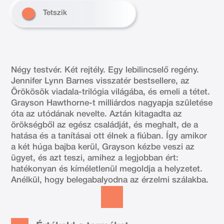
Tetszik
Négy testvér. Két rejtély. Egy lebilincselő regény.
Jennifer Lynn Barnes visszatér bestsellere, az
Örökösök viadala-trilógia világába, és emeli a tétet.
Grayson Hawthorne-t milliárdos nagyapja születése
óta az utódának nevelte. Aztán kitagadta az
örökségből az egész családját, és meghalt, de a
hatása és a tanításai ott élnek a fiúban. Így amikor
a két húga bajba kerül, Grayson kézbe veszi az
ügyet, és azt teszi, amihez a legjobban ért:
hatékonyan és kíméletlenül megoldja a helyzetet.
Anélkül, hogy belegabalyodna az érzelmi szálakba.