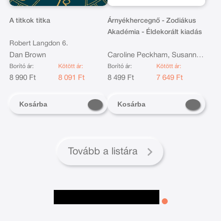
A titkok titka
Árnyékhercegnő - Zodiákus
Akadémia - Éldekorált kiadás
Robert Langdon 6.
Dan Brown
Caroline Peckham, Susanne
Valenti
Borító ár:
Kötött ár:
Borító ár:
Kötött ár:
8 990 Ft
8 091 Ft
8 499 Ft
7 649 Ft
Kosárba
Kosárba
Tovább a listára