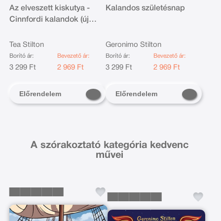
Az elveszett kiskutya -
Kalandos születésnap
Cinnfordi kalandok (új
kiadás)
Tea Stilton
Geronimo Stilton
Borító ár:
Bevezető ár:
Borító ár:
Bevezető ár:
3 299 Ft
2 969 Ft
3 299 Ft
2 969 Ft
Előrendelem
Előrendelem
A szórakoztató kategória kedvenc
művei