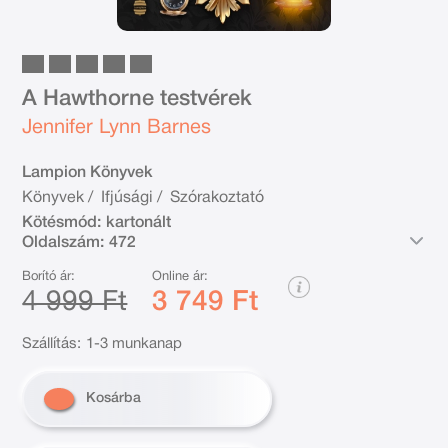
A Hawthorne testvérek
Jennifer Lynn Barnes
Lampion Könyvek
Könyvek
/
Ifjúsági
/
Szórakoztató
Kötésmód:
kartonált
Oldalszám:
472
Borító ár:
Online ár:
4 999 Ft
3 749 Ft
Szállítás:
1-3 munkanap
Kosárba