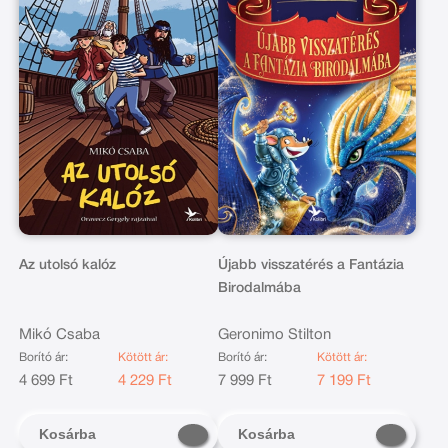
Az utolsó kalóz
Újabb visszatérés a Fantázia
Birodalmába
Mikó Csaba
Geronimo Stilton
Borító ár:
Kötött ár:
Borító ár:
Kötött ár:
4 699 Ft
4 229 Ft
7 999 Ft
7 199 Ft
Kosárba
Kosárba