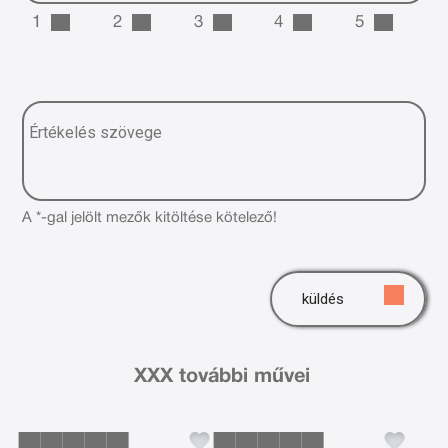
1
2
3
4
5
A *-gal jelölt mezők kitöltése kötelező!
küldés
XXX további művei