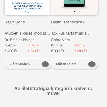
Heart Code
Digitális fenevadak
Átütően sikeres módszer
Toxikus tartalmak a
a szíved megnyitásához,
virtuális térben -
Dr. Bradley Nelson
Szász Máté
életed átalakításához
Legkedvesebb mérgeink
Borító ár:
Kötött ár:
Borító ár:
Kötött ár:
5 490 Ft
4 941 Ft
5 999 Ft
5 399 Ft
Előrendelem
Előrendelem
Az életstratégia kategória kedvenc
művei