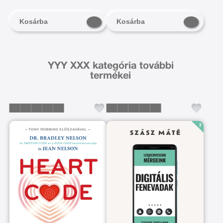
az önkontroll javításához
Kosárba
Kosárba
YYY XXX kategória további
termékei