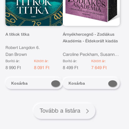
A titkok titka
Árnyékhercegnő - Zodiákus
Akadémia - Éldekorált kiadás
Robert Langdon 6.
Dan Brown
Caroline Peckham, Susanne
Valenti
Borító ár:
Kötött ár:
Borító ár:
Kötött ár:
8 990 Ft
8 091 Ft
8 499 Ft
7 649 Ft
Kosárba
Kosárba
Tovább a listára