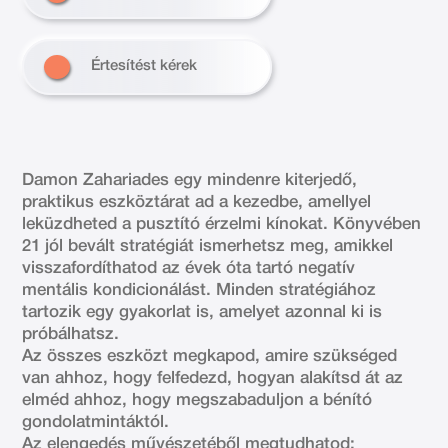
Értesítést kérek
Damon Zahariades egy mindenre kiterjedő,
praktikus eszköztárat ad a kezedbe, amellyel
leküzdheted a pusztító érzelmi kínokat. Könyvében
21 jól bevált stratégiát ismerhetsz meg, amikkel
visszafordíthatod az évek óta tartó negatív
mentális kondicionálást. Minden stratégiához
tartozik egy gyakorlat is, amelyet azonnal ki is
próbálhatsz.
Az összes eszközt megkapod, amire szükséged
van ahhoz, hogy felfedezd, hogyan alakítsd át az
elméd ahhoz, hogy megszabaduljon a bénító
gondolatmintáktól.
Az elengedés művészetéből megtudhatod: