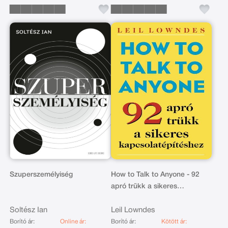
Szuperszemélyiség
How to Talk to Anyone - 92
apró trükk a sikeres
kapcsolatépítéshez
Soltész Ian
Leil Lowndes
Borító ár:
Online ár:
Borító ár:
Kötött ár: