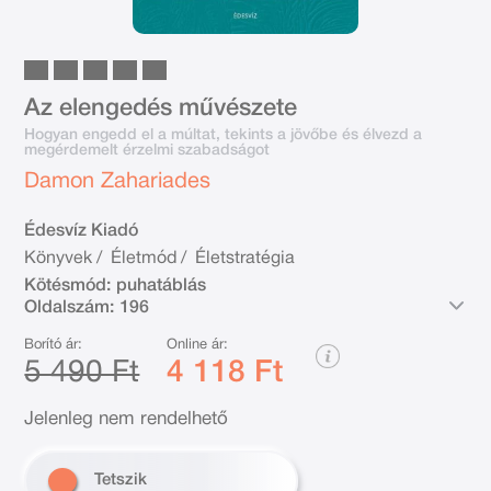
Az elengedés művészete
Hogyan engedd el a múltat, tekints a jövőbe és élvezd a
megérdemelt érzelmi szabadságot
Damon Zahariades
Édesvíz Kiadó
Könyvek
/
Életmód
/
Életstratégia
Kötésmód:
puhatáblás
Oldalszám:
196
Borító ár:
Online ár:
5 490 Ft
4 118 Ft
Jelenleg nem rendelhető
Tetszik