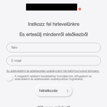
Iratkozz fel hírlevelünkre
És értesülj mindenről elsőkézből
Az adatvédelmi és adatkezelési szabályzatot ide kattintva tudod elolvasni.
A megadott adataim kezeléséhez hozzájárulok, elfogadom az
adatvédelmi és adatkezelési szabályzatban foglaltakat,
feliratkozás